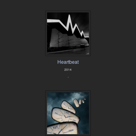
Heartbeat
2014
.